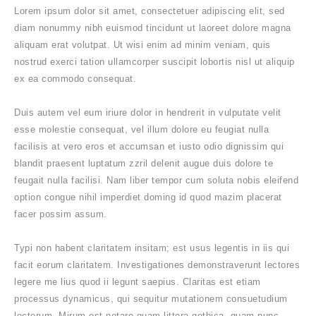
Lorem ipsum dolor sit amet, consectetuer adipiscing elit, sed
diam nonummy nibh euismod tincidunt ut laoreet dolore magna
aliquam erat volutpat. Ut wisi enim ad minim veniam, quis
nostrud exerci tation ullamcorper suscipit lobortis nisl ut aliquip
ex ea commodo consequat.
Duis autem vel eum iriure dolor in hendrerit in vulputate velit
esse molestie consequat, vel illum dolore eu feugiat nulla
facilisis at vero eros et accumsan et iusto odio dignissim qui
blandit praesent luptatum zzril delenit augue duis dolore te
feugait nulla facilisi. Nam liber tempor cum soluta nobis eleifend
option congue nihil imperdiet doming id quod mazim placerat
facer possim assum.
Typi non habent claritatem insitam; est usus legentis in iis qui
facit eorum claritatem. Investigationes demonstraverunt lectores
legere me lius quod ii legunt saepius. Claritas est etiam
processus dynamicus, qui sequitur mutationem consuetudium
lectorum. Mirum est notare quam littera gothica, quam nunc